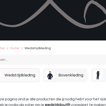
ten
Ruiter
Wedstrijdkleding
Wedstrijdkleding
Bovenkleding
e pagina vind je alle producten die jij nodig hebt voor het rij
b je nodig als ruiter om je
wedstrijdoutfit
compleet te maken