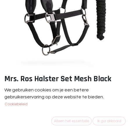
Mrs. Ros Halster Set Mesh Black
Mrs. Ros Halster Set Mesh Black
We gebruiken cookies om je een betere
gebruikerservaring op deze website te bieden.
€
39,95
Cookiebeleid
MAAT PAARD
Alleen het essentiële
Ik ga akkoord
Cob
Full