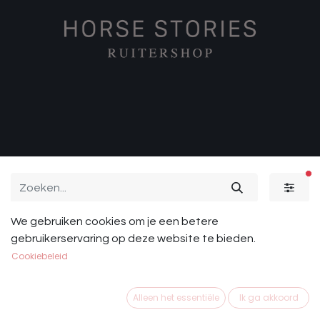
ac
We gebruiken cookies om je een betere
Paard
Sale
Ruiter
gebruikerservaring op deze website te bieden.
Cookiebeleid
Alleen het essentiële
Ik ga akkoord